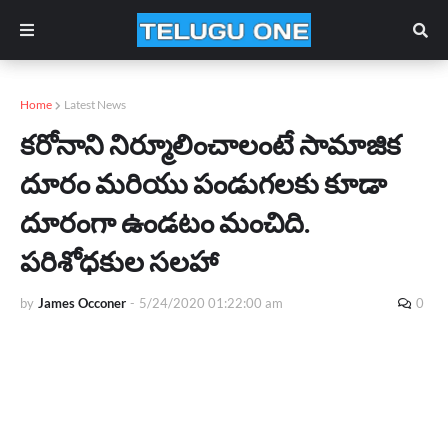
Home
Latest News
కరోనాని నిర్మూలించాలంటే సామాజిక
దూరం మరియు పండుగలకు కూడా
దూరంగా ఉండటం మంచిది.
పరిశోధకుల సలహా
by
James Occoner
-
5/24/2020 01:22:00 am
0