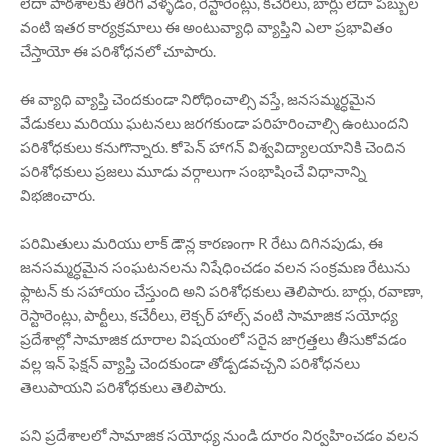
లేదా పాఠశాలకు తిరిగి వెళ్ళడం, రెస్టారెంట్లు, కచేరీలు, బార్లు లేదా పబ్బుల
వంటి ఇతర కార్యక్రమాలు ఈ అంటువ్యాధి వ్యాప్తిని ఎలా ప్రభావితం
చేస్తాయో ఈ పరిశోధనలో చూపారు.
ఈ వ్యాధి వ్యాప్తి చెందకుండా నిరోధించాల్సి వస్తే, జనసమ్మర్ధమైన
వేడుకలు మరియు ఘటనలు జరగకుండా పరిహరించాల్సి ఉంటుందని
పరిశోధకులు కనుగొన్నారు. కోపెన్ హాగన్ విశ్వవిద్యాలయానికి చెందిన
పరిశోధకులు ప్రజలు మూడు వర్గాలుగా సంభాషించే విధానాన్ని
విభజించారు.
పరిమితులు మరియు లాక్ డౌన్ల కారణంగా R రేటు దిగినపుడు, ఈ
జనసమ్మర్ధమైన సంఘటనలను నిషేధించడం వలన సంక్రమణ రేటును
ఫ్లాటన్ కు సహాయం చేస్తుంది అని పరిశోధకులు తెలిపారు. బార్లు, రవాణా,
రెస్టారెంట్లు, పార్టీలు, కచేరీలు, లెక్చర్ హాల్స్ వంటి సామాజిక సయోధ్య
ప్రదేశాల్లో సామాజిక దూరాల విషయంలో సరైన జాగ్రత్తలు తీసుకోవడం
వల్ల ఇన్ ఫెక్షన్ వ్యాప్తి చెందకుండా తోడ్పడవచ్చని పరిశోధనలు
తెలుపాయని పరిశోధకులు తెలిపారు.
పని ప్రదేశాలలో సామాజిక సయోధ్య నుండి దూరం నిర్వహించడం వలన