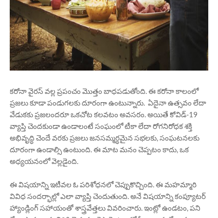
కరోనా వైరస్ వల్ల ప్రపంచం మొత్తం బాధపడుతోంది. ఈ కరోనా కాలంలో
ప్రజలు కూడా పండుగలకు దూరంగా ఉంటున్నారు. ఏదైనా ఉత్సవం లేదా
వేడుకకు ప్రజలందరూ ఒకచోట కలవటం అవసరం. అయితే కోవిడ్-19
వ్యాప్తి చెందకుండా ఉండాలంటే సంఘంలో టీకా లేదా రోగనిరోధక శక్తి
అభివృద్ధి చెందే వరకు ప్రజలు జనసమ్మర్ధమైన సభలకు, సంఘటనలకు
దూరంగా ఉండాల్సి ఉంటుంది. ఈ మాట మనం చెప్పటం కాదు, ఒక
అధ్యయనంలో వెల్లడైంది.
ఈ విషయాన్ని ఇటీవల ఓ పరిశోధనలో చెప్పుకొచ్చింది. ఈ మహమ్మారి
వివిధ సందర్భాల్లో ఎలా వ్యాప్తి చెందుతుంది. అనే విషయాన్ని కంప్యూటర్
హ్యాండ్లింగ్ సహాయంతో శాస్త్రవేత్తలు వివరించారు. ఇంట్లో ఉండటం, పని