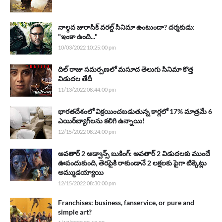
నాల్గవ జురాసిక్ వరల్డ్ సినిమా ఉంటుందా? దర్శకుడు:
"ఇంకా ఉంది..."
10/03/2022 10:25:00 pm
దిల్ రాజు సమర్పణలో మసూద తెలుగు సినిమా కొత్త
విడుదల తేదీ
11/13/2022 08:44:00 pm
భారతదేశంలో విక్రయించబడుతున్న కార్లలో 17% మాత్రమే 6
ఎయిర్‌బ్యాగ్‌లను కలిగి ఉన్నాయి!
12/15/2022 08:24:00 pm
అవతార్ 2 అడ్వాన్స్ బుకింగ్: అవతార్ 2 విడుదలకు ముందే
ఊపందుకుంది, తెరపైకి రాకుండానే 2 లక్షలకు పైగా టిక్కెట్లు
అమ్ముడయ్యాయి
12/15/2022 08:30:00 pm
Franchises: business, fanservice, or pure and
simple art?