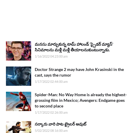
మనసు మార్చుకున్న టామ్ హాలండ్ 'స్పైడర్ మ్యాన్'
సినిమాలను మళ్లీ మళ్లీ తీయాలనుకుంటున్నాడు.
1/16/2022 04:23:00 am
Doctor Strange 2 may have John Krasinski in the
cast, says the rumor
1/17/2022 02:44:00 am
Spider-Man: No Way Home is already the highest-
grossing film in Mexico; Avengers: Endgame goes
to second place
1/17/2022 02:26:00 am
సర్కారు వారి పాట ట్రైలర్ అవుట్
5/02/2022 08:16:00 am