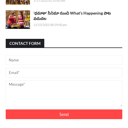
1/17/2022 02:10:00 am
'ధమాకా' సినిమా నుంచి What’s Happening పాట
వదుదల
11/13/2022 08:59:00 pm
CONTACT FORM