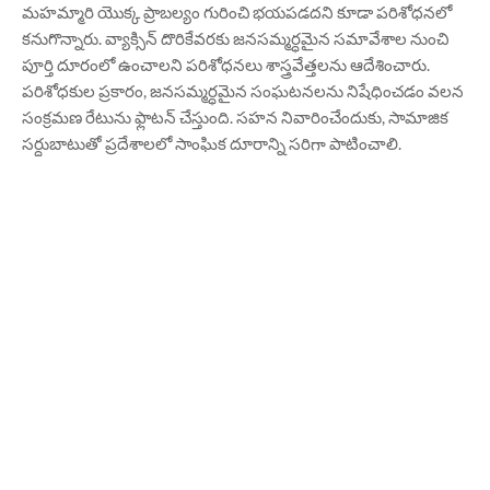
మహమ్మారి యొక్క ప్రాబల్యం గురించి భయపడదని కూడా పరిశోధనలో
కనుగొన్నారు. వ్యాక్సిన్ దొరికేవరకు జనసమ్మర్ధమైన సమావేశాల నుంచి
పూర్తి దూరంలో ఉంచాలని పరిశోధనలు శాస్త్రవేత్తలను ఆదేశించారు.
పరిశోధకుల ప్రకారం, జనసమ్మర్ధమైన సంఘటనలను నిషేధించడం వలన
సంక్రమణ రేటును ఫ్లాటన్ చేస్తుంది. సహన నివారించేందుకు, సామాజిక
సర్దుబాటుతో ప్రదేశాలలో సాంఘిక దూరాన్ని సరిగా పాటించాలి.