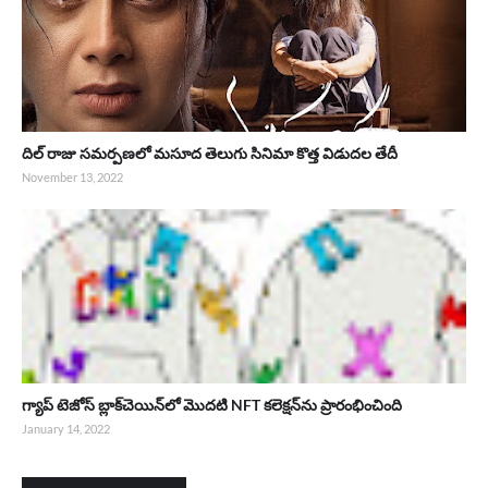
దిల్ రాజు సమర్పణలో మసూద తెలుగు సినిమా కొత్త విడుదల తేదీ
November 13, 2022
గ్యాప్ టెజోస్ బ్లాక్‌చెయిన్‌లో మొదటి NFT కలెక్షన్‌ను ప్రారంభించింది
January 14, 2022