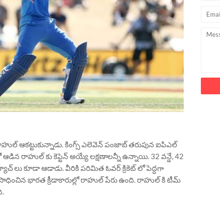
 రాహుల్ ఆకట్టుకున్నాడు. కింగ్స్ ఎలెవెన్ పంజాబ్ తరుపున ఐపిఎల్
స్ లో ఆడిన రాహుల్ కు కెప్టెన్ అయ్యే లక్షణాలన్నీ ఉన్నాయి. 32 వన్డే, 42
ాచ్ లు కూడా ఆడాడు. వీరికి పరిమిత ఓవర్ క్రికెట్ లో పెద్దగా
సాధించిన భారత క్రీడాకారుల్లో రాహుల్ పేరు ఉంది. రాహుల్ కి టీమ్
ి.