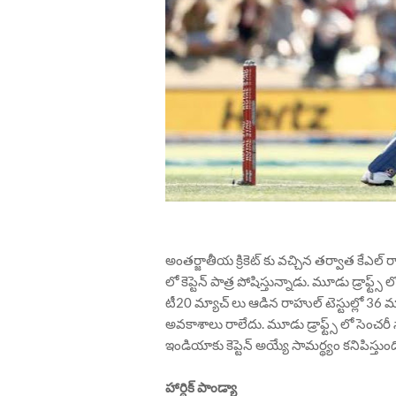
అంతర్జాతీయ క్రికెట్ కు వచ్చిన తర్వాత కేఎల్
లో కెప్టెన్ పాత్ర పోషిస్తున్నాడు. మూడు డ్రాఫ్ట్
టీ20 మ్యాచ్ లు ఆడిన రాహుల్ టెస్టుల్లో 36 మ్య
అవకాశాలు రాలేదు. మూడు డ్రాఫ్ట్స్ లో సెంచరీ 
ఇండియాకు కెప్టెన్ అయ్యే సామర్థ్యం కనిపిస్తుంద
హార్దిక్ పాండ్యా