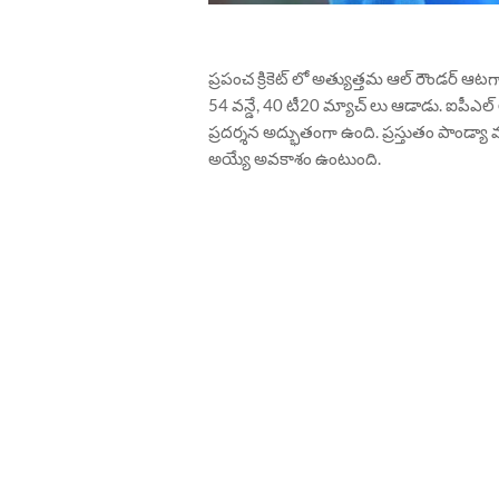
ప్రపంచ క్రికెట్ లో అత్యుత్తమ ఆల్ రౌండర్ ఆటగా
54 వన్డే, 40 టీ20 మ్యాచ్ లు ఆడాడు. ఐప
ప్రదర్శన అద్భుతంగా ఉంది. ప్రస్తుతం పాండ్యా
అయ్యే అవకాశం ఉంటుంది.