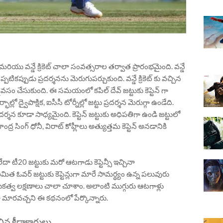
ెట్ మరియు వన్డే క్రికెట్ చాలా సంవత్సరాల తర్వాత ప్రారంభమైంది. వన్డే
ప్పటికప్పుడు ప్రదర్శనను మెరుగుపర్చుకుంది. వన్డే క్రికెట్ కు వచ్చిన
ైవసం చేసుకుంది. ఈ సమయంలో కపిల్ దేవ్ జట్టుకు కెప్టెన్ గా
ద్వైపాక్షిక, ఐసీసీ టోర్నీల్లో జట్టు ప్రదర్శన మెరుగ్గా ఉండేది.
ప్రదర్శన కూడా సాధ్యమైంది. కెప్టెన్ జట్టుకు అధిపతిగా ఉండి జట్టులో
్ర సింగ్ ధోనీ, విరాట్ కోహ్లీలు అత్యుత్తమ కెప్టెన్ అనడానికి
ా టీ20 జట్టుకు మరో ఆటగాడు కెప్టెన్సీ ఇచ్చినా
 ఓవర్ జట్టుకు కెప్టెన్లుగా మారే సామర్థ్యం ఉన్న పలువురు
కత్వ లక్షణాలు చాలా చూశాం. అలాంటి ముగ్గురు ఆటగాళ్లు
్లుగా మారవచ్చని ఈ కథనంలో పేర్కొన్నారు.
ంచిన క్రీడాకారులు