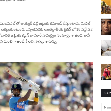
 ఐపిఎల్ లో అయ్యర్ ఢిల్లీ జట్టుకు కమాండ్ చేస్తుంటాడు. మిడిల్
ఆకట్టుకుంటుంది. ఇప్పటివరకు అంతర్జాతీయ క్రికెట్ లో 18 వన్డే, 22
 భారత జట్టుకు కెప్టెన్ గా మారే సామర్థ్యం సంపూర్ణంగా ఉంది, కానీ
దర్శన మంచిగా ఉంటేనే అది సాధ్యం కావచ్చు.
CO