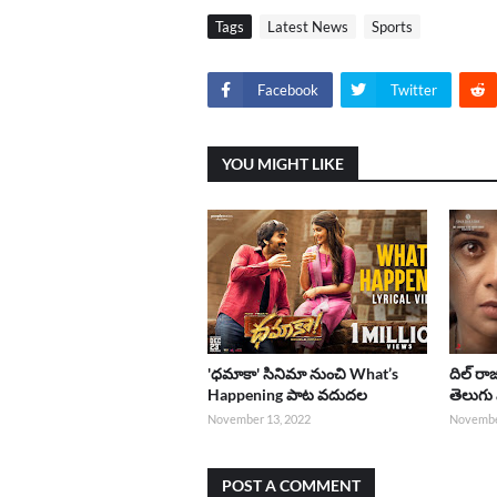
Tags
Latest News
Sports
Facebook
Twitter
YOU MIGHT LIKE
'ధమాకా' సినిమా నుంచి What’s
దిల్ 
Happening పాట వదుదల
తెలుగు 
November 13, 2022
Novembe
POST A COMMENT