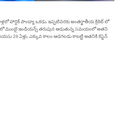
ళ్లలో హార్దిక్ పాండ్యా ఒకడు. ఇప్పటివరకు అంతర్జాతీయ క్రికెట్ లో
ీఎల్ లో ముంబై ఇండియన్స్ తరుపున ఆడుతున్న సమయంలో అతని
 వయసు 26 ఏళ్లు, ఎక్కువ కాలం ఆడగలడు కాబట్టి అతనికి కెప్టెన్