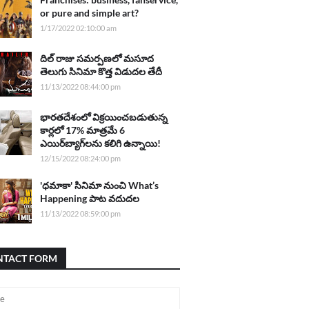
or pure and simple art?
1/17/2022 02:10:00 am
దిల్ రాజు సమర్పణలో మసూద
తెలుగు సినిమా కొత్త విడుదల తేదీ
11/13/2022 08:44:00 pm
భారతదేశంలో విక్రయించబడుతున్న
కార్లలో 17% మాత్రమే 6
ఎయిర్‌బ్యాగ్‌లను కలిగి ఉన్నాయి!
12/15/2022 08:24:00 pm
'ధమాకా' సినిమా నుంచి What’s
Happening పాట వదుదల
11/13/2022 08:59:00 pm
NTACT FORM