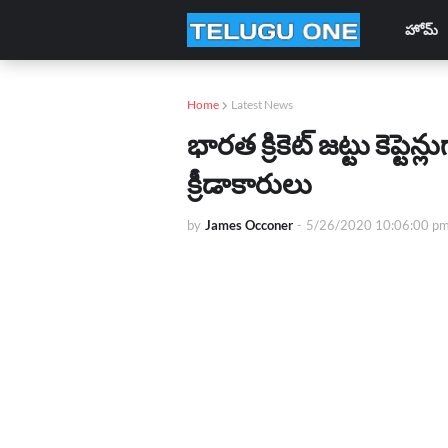
హోమ్
Home
Latest News
భారత క్రికెట్ జట్టు కెప్
క్రీడాకారులు
by
James Occoner
-
5/26/2020 10:06:00 p