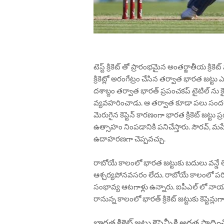
టెస్ట్ క్రికెట్ తో ప్రారంభమైన అంతర్జాతీయ క్రిక
క్రికెట్లో అరంగేట్రం చేసిన తర్వాత భారత జట్టు ఎ
దశాబ్దం తర్వాత భారత్ ప్రపంచకప్ టైటిల్ ను క
వ్యవహరించాడు. ఆ తర్వాత కూడా పలు సందర్భాల్లో 
మెరుగైన కెప్టెన్ కారణంగా భారత క్రికెట్ జట్టు 
ఉత్సాహం నింపడానికి పనిచేస్తారు. సౌరవ్, మహేంద
ఉదాహరణగా చెప్పవచ్చు.
రాబోయే కాలంలో భారత జట్టుకు బదులు వన్డే లేద
ఆశ్చర్యపోనవసరం లేదు. రాబోయే కాలంలో పరిమిత
సంభావ్య ఆటగాళ్లు ఉన్నారు. ఐపీఎల్ లో నాయ
రానున్న కాలంలో భారత్ క్రికెట్ జట్టుకు కెప్టెన
భారత క్రికెట్ జట్టు కెప్టెన్సీకి అర్హత సాధి