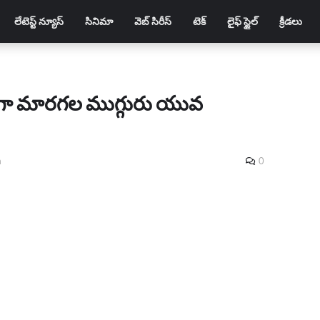
లేటెస్ట్ న్యూస్
సినిమా
వెబ్ సిరీస్
టెక్
లైఫ్ స్టైల్
క్రీడలు
టెన్లుగా మారగల ముగ్గురు యువ
m
0