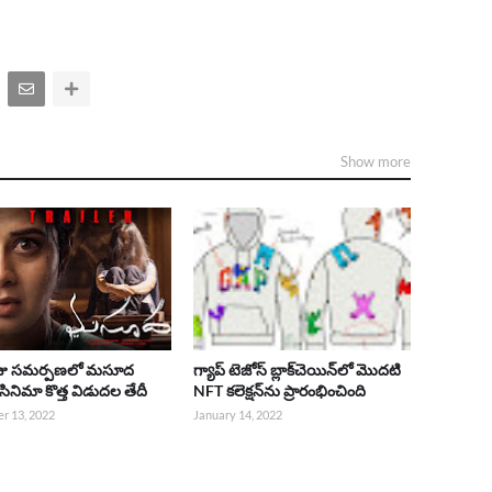
Show more
రాజు సమర్పణలో మసూద
గ్యాప్ టెజోస్ బ్లాక్‌చెయిన్‌లో మొదటి
సినిమా కొత్త విడుదల తేదీ
NFT కలెక్షన్‌ను ప్రారంభించింది
r 13, 2022
January 14, 2022