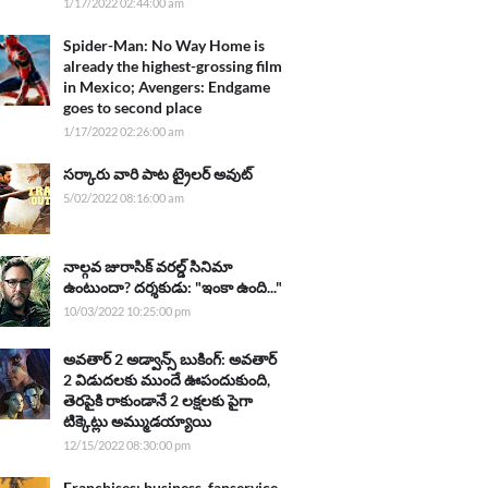
1/17/2022 02:44:00 am
Spider-Man: No Way Home is
already the highest-grossing film
in Mexico; Avengers: Endgame
goes to second place
1/17/2022 02:26:00 am
సర్కారు వారి పాట ట్రైలర్ అవుట్
5/02/2022 08:16:00 am
నాల్గవ జురాసిక్ వరల్డ్ సినిమా
ఉంటుందా? దర్శకుడు: "ఇంకా ఉంది..."
10/03/2022 10:25:00 pm
అవతార్ 2 అడ్వాన్స్ బుకింగ్: అవతార్
2 విడుదలకు ముందే ఊపందుకుంది,
తెరపైకి రాకుండానే 2 లక్షలకు పైగా
టిక్కెట్లు అమ్ముడయ్యాయి
12/15/2022 08:30:00 pm
Franchises: business, fanservice,