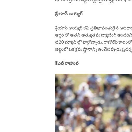
శ్రేయాస్ అయ్యర్
శ్రేయాస్ అయ్యర్ కఫే ప్రతిభావంతుడైన ఆటగాడు.
ఆర్డర్ లో అతని అత్యుత్తమ బ్యాటింగ్ అందరినీ 
టీ20 మ్యాచ్ ల్లో పాల్గొన్నాడు. రాబోయే కాలంలో
జట్టులో ఒక క్రమ స్థానాన్ని ఉంచేటప్పుడు ప్ర
కేఎల్ రాహుల్