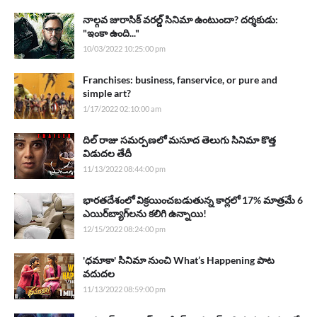
నాల్గవ జురాసిక్ వరల్డ్ సినిమా ఉంటుందా? దర్శకుడు:
"ఇంకా ఉంది..."
10/03/2022 10:25:00 pm
Franchises: business, fanservice, or pure and
simple art?
1/17/2022 02:10:00 am
దిల్ రాజు సమర్పణలో మసూద తెలుగు సినిమా కొత్త
విడుదల తేదీ
11/13/2022 08:44:00 pm
భారతదేశంలో విక్రయించబడుతున్న కార్లలో 17% మాత్రమే 6
ఎయిర్‌బ్యాగ్‌లను కలిగి ఉన్నాయి!
12/15/2022 08:24:00 pm
'ధమాకా' సినిమా నుంచి What’s Happening పాట
వదుదల
11/13/2022 08:59:00 pm