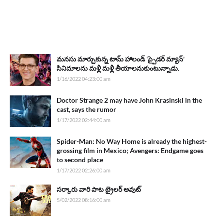
మనసు మార్చుకున్న టామ్ హాలండ్ 'స్పైడర్ మ్యాన్'
సినిమాలను మళ్లీ మళ్లీ తీయాలనుకుంటున్నాడు.
1/16/2022 04:23:00 am
Doctor Strange 2 may have John Krasinski in the
cast, says the rumor
1/17/2022 02:44:00 am
Spider-Man: No Way Home is already the highest-
grossing film in Mexico; Avengers: Endgame goes
to second place
1/17/2022 02:26:00 am
సర్కారు వారి పాట ట్రైలర్ అవుట్
5/02/2022 08:16:00 am