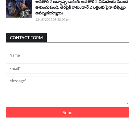
అవతార్ 2 అడ్వాన్స్ బుకింగ్: అవతార్ 2 విడుదలకు ముందే
ఊపందుకుంది, తెరపైకి రాకుండానే 2 లక్షలకు పైగా టిక్కెట్లు
అమ్ముడయ్యాయి
12/15/2022 08:30:00 pm
CONTACT FORM